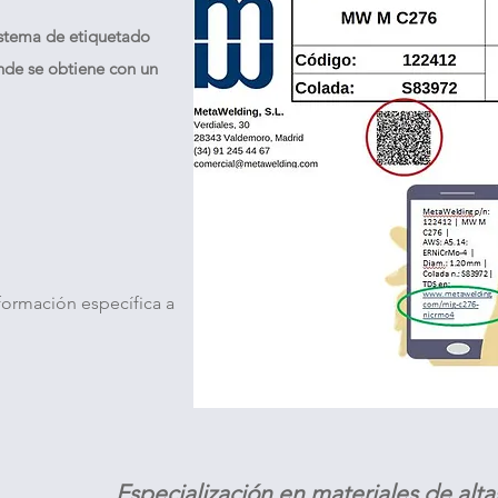
istema de etiquetado
nde se obtiene con un
formación específica a
Especialización en materiales de alta