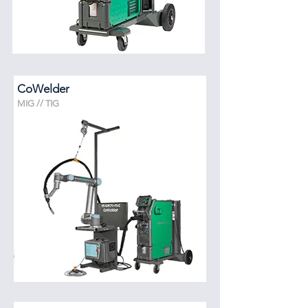
CoWelder
MIG // TIG