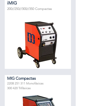
iMIG
200//250//300//350 Compactas
MIG Compactas
220B 251 311 Monofásicas
300 420 Trifásicas