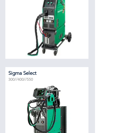
Sigma Select
300//400//550