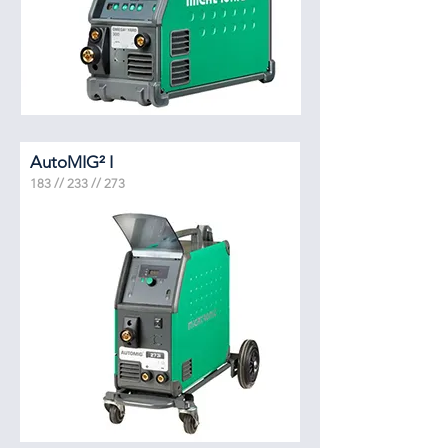
AutoMIG² I
183 // 233 // 273