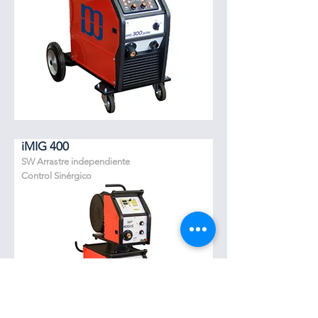
iMIG 400
SW Arrastre independiente
Control Sinérgico