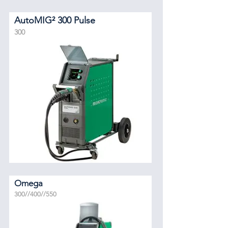
AutoMIG² 300 Pulse
300
Omega
300//400//550