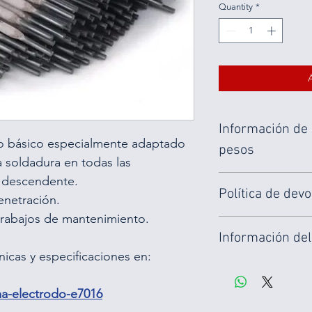
Quantity
*
A
Información de 
o básico especialmente adaptado 
pesos
 soldadura en todas las 
Disponible en los sigu
l descendente.
Política de dev
caja:
enetración.
trabajos de mantenimiento.
MetaWelding asume la 
Diámetro (mm)
Información del
material si éste no cu
técnicas o de comprom
nicas y especificaciones en:
Unidades
MetaWelding enviará e
(normalmente 24 h.).
Peso (kg)
-electrodo-e7016
Disponible también par
presencialmente en nu