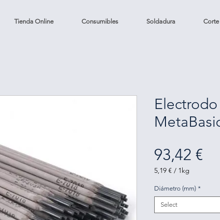
Tienda Online
Consumibles
Soldadura
Corte
Electrodo
MetaBasi
Pr
93,42 €
5,19 €
/
1kg
5,19 €
per
Diámetro (mm)
*
1
Kilogram
Select