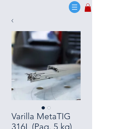
Varilla MetaTIG
316L (Paq. 5 kg)