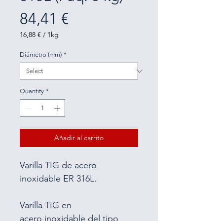
Price
84,41 €
16,88 €
/
1kg
16,88 €
per
Diámetro (mm)
*
1
Kilogram
Quantity
*
Añadir al carrito
Varilla TIG de acero 
inoxidable ER 316L.
Varilla TIG en
acero inoxidable del tipo 